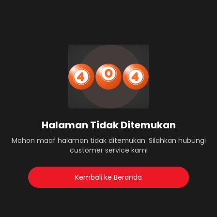
Halaman Tidak Ditemukan
Mohon maaf halaman tidak ditemukan. Silahkan hubungi
customer service kami
Kembali ke Beranda