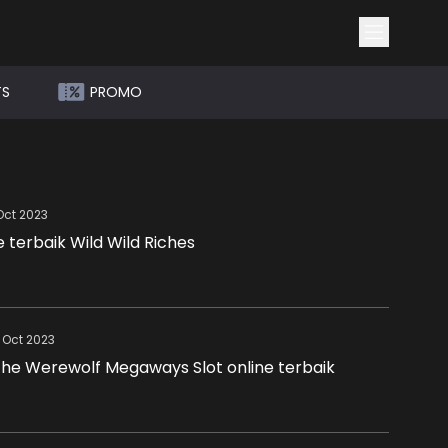
TS
PROMO
Oct 2023
e terbaik Wild Wild Riches
 Oct 2023
the Werewolf Megaways Slot online terbaik