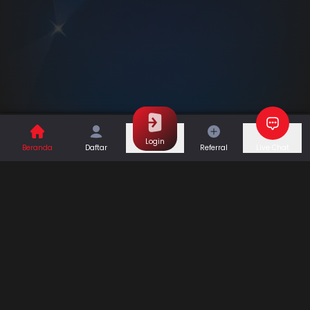
Login
Beranda
Daftar
Referral
Live Chat
Sports
Sportsbook atau judi olahraga menjadi bentuk perjudian