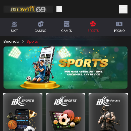
SLOT
CASINO
GAMES
SPORTS
PROMO
Beranda
Sports