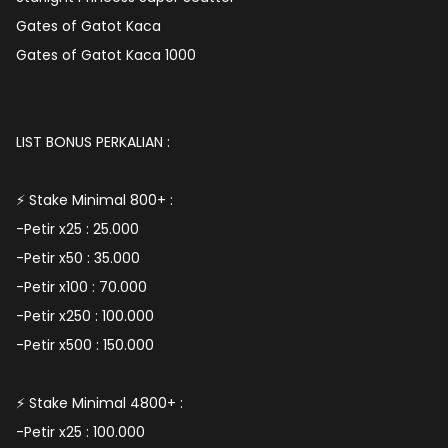
Gates of Gatot Kaca
Gates of Gatot Kaca 1000
LIST BONUS PERKALIAN :
⚡ Stake Minimal 800+ :
-Petir x25 : 25.000
-Petir x50 : 35.000
-Petir x100 : 70.000
-Petir x250 : 100.000
-Petir x500 : 150.000
⚡ Stake Minimal 4800+ :
-Petir x25 : 100.000