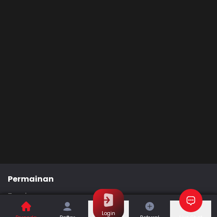
Permainan
Togel
Slot
Casino
Games
Login