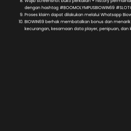
Wajib screenshot bukti perkalian + history permain
dengan hashtag #BOOMOLYMPUSBIOWIN69 #SLO
Proses klaim dapat dilakukan melalui Whatsapp Bio
BIOWIN69 berhak membatalkan bonus dan menarik s
kecurangan, kesamaan data player, penipuan, dan