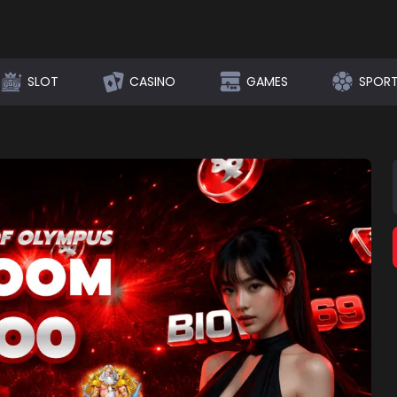
SLOT
CASINO
GAMES
SPOR