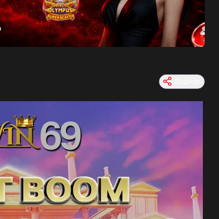
Bagikan