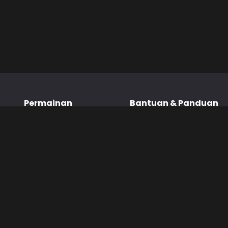
Permainan
Bantuan & Panduan
Togel
Tentang Kami
Slot
Syarat dan Ketentuan
Casino
Kebijakan Privasi
Games
Pusat Bantuan
Sports
Hubungi Kami
Promo
F.A.Q
Referral
Blog