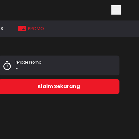
TS
PROMO
Periode Promo
-
Klaim Sekarang