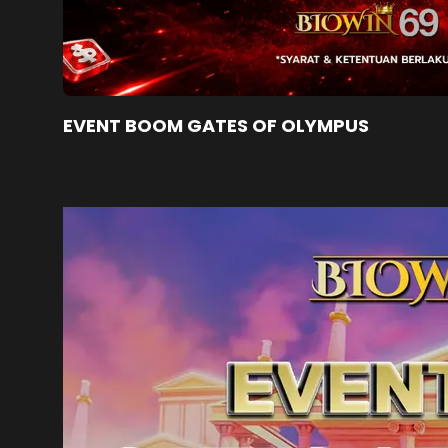
EVENT BOOM GATES OF OLYMPUS