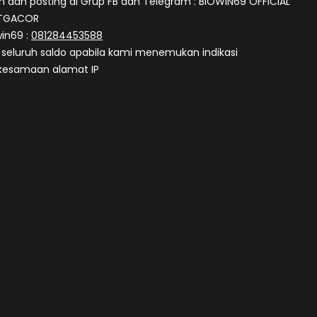
an dan posting di Grup FB dan Telegram : BIOWIN69 OFFICIAL
OTGACOR
win69 :
081284453588
eluruh saldo apabila kami menemukan indikasi
 kesamaan alamat IP