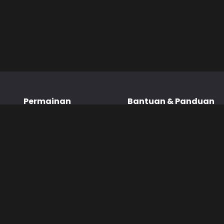
Permainan
Bantuan & Panduan
Togel
Tentang Kami
Slot
Syarat dan Ketentuan
Casino
Kebijakan Privasi
Games
Pusat Bantuan
Sports
Hubungi Kami
Promo
F.A.Q
Referral
Blog