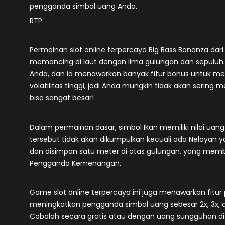
pengganda simbol uang Anda.
RTP
Permainan slot online terpercaya Big Bass Bonanza dari
memancing di laut dengan lima gulungan dan sepuluh 
Anda, dan ia menawarkan banyak fitur bonus untuk m
volatilitas tinggi, jadi Anda mungkin tidak akan ser
bisa sangat besar!
Dalam permainan dasar, simbol Ikan memiliki nilai uang
tersebut tidak akan dikumpulkan kecuali ada Nelayan y
dan disimpan satu meter di atas gulungan, yang mem
Pengganda Kemenangan.
Game slot online terpercaya ini juga menawarkan fitu
meningkatkan pengganda simbol uang sebesar 2x, 3x, dan 
Cobalah secara gratis atau dengan uang sungguhan di b