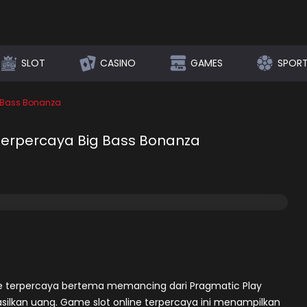
SLOT
CASINO
GAMES
SPOR
g Bass Bonanza
terpercaya Big Bass Bonanza
ne terpercaya bertema memancing dari Pragmatic Play
asilkan uang. Game slot online terpercaya ini menampilkan