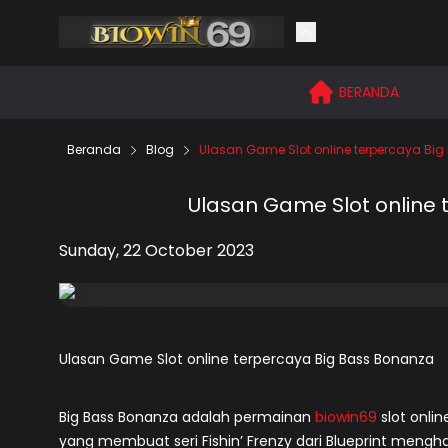
BERANDA
Beranda
Blog
Ulasan Game Slot online terpercaya Bi
Ulasan Game Slot online 
Sunday, 22 October 2023
Ulasan Game Slot online terpercaya Big Bass Bonanza
Big Bass Bonanza adalah permainan
biowin69
slot onli
yang membuat seri Fishin’ Frenzy dari Blueprint mengh