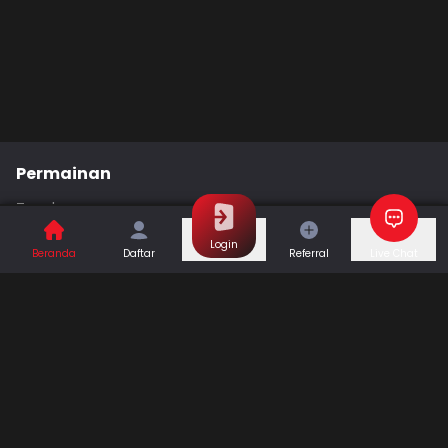
Permainan
Togel
Slot
Casino
Games
Login
Beranda
Daftar
Referral
Live Chat
Sports
Promo
Bantuan & Panduan
Tentang Kami
Syarat dan Ketentuan
Kebijakan Privasi
Pusat Bantuan
Hubungi Kami
F.A.Q