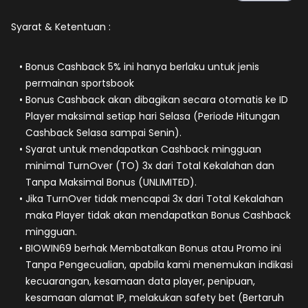
Syarat & Ketentuan :
Bonus Cashback 5% ini hanya berlaku untuk jenis
permainan sportsbook
Bonus Cashback akan dibagikan secara otomatis ke ID
Player maksimal setiap hari Selasa (Periode Hitungan
Cashback Selasa sampai Senin).
Syarat untuk mendapatkan Cashback mingguan
minimal TurnOver (TO) 3x dari Total Kekalahan dan
Tanpa Maksimal Bonus (UNLIMITED).
Jika TurnOver tidak mencapai 3x dari Total Kekalahan
maka Player tidak akan mendapatkan Bonus Cashback
mingguan.
BIOWIN69 berhak Membatalkan Bonus atau Promo ini
Tanpa Pengecualian, apabila kami menemukan indikasi
kecuarangan, kesamaan data player, penipuan,
kesamaan alamat IP, melakukan safety bet (Bertaruh