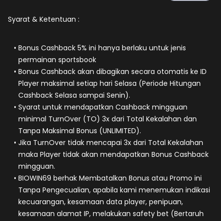
Syarat & Ketentuan :
Bonus Cashback 5% ini hanya berlaku untuk jenis
permainan sportsbook
Bonus Cashback akan dibagikan secara otomatis ke ID
Player maksimal setiap hari Selasa (Periode Hitungan
Cashback Selasa sampai Senin).
Syarat untuk mendapatkan Cashback mingguan
minimal TurnOver (TO) 3x dari Total Kekalahan dan
Tanpa Maksimal Bonus (UNLIMITED).
Jika TurnOver tidak mencapai 3x dari Total Kekalahan
maka Player tidak akan mendapatkan Bonus Cashback
mingguan.
BIOWIN69 berhak Membatalkan Bonus atau Promo ini
Tanpa Pengecualian, apabila kami menemukan indikasi
kecuarangan, kesamaan data player, penipuan,
kesamaan alamat IP, melakukan safety bet (Bertaruh