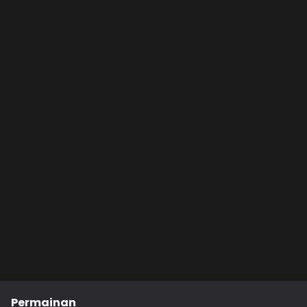
Permainan