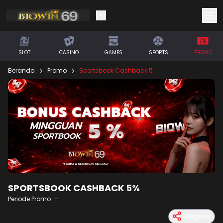
SLOT
CASINO
GAMES
SPORTS
PROMO
Beranda
Promo
Sportsbook Cashback 5
SPORTSBOOK CASHBACK 5%
Periode Promo
-
Bagikan