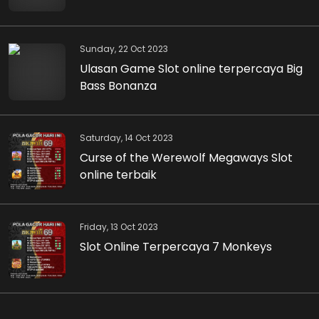
Sunday, 22 Oct 2023
Ulasan Game Slot online terpercaya Big
Bass Bonanza
Saturday, 14 Oct 2023
Curse of the Werewolf Megaways Slot
online terbaik
Friday, 13 Oct 2023
Slot Online Terpercaya 7 Monkeys