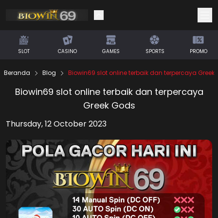
SLOT
CASINO
GAMES
SPORTS
PROMO
Beranda
Blog
Biowin69 slot online terbaik dan terpercaya Greek
Biowin69 slot online terbaik dan terpercaya
Greek Gods
Thursday, 12 October 2023