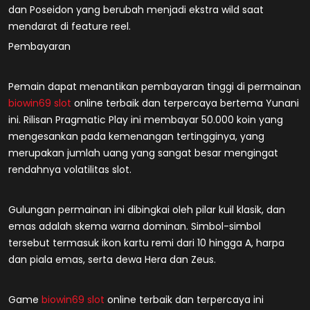
dan Poseidon yang berubah menjadi ekstra wild saat
mendarat di feature reel.
Pembayaran
Pemain dapat menantikan pembayaran tinggi di permainan
biowin69 slot
online terbaik dan terpercaya bertema Yunani
ini. Rilisan Pragmatic Play ini membayar 50.000 koin yang
mengesankan pada kemenangan tertingginya, yang
merupakan jumlah uang yang sangat besar mengingat
rendahnya volatilitas slot.
Gulungan permainan ini dibingkai oleh pilar kuil klasik, dan
emas adalah skema warna dominan. Simbol-simbol
tersebut termasuk ikon kartu remi dari 10 hingga A, harpa
dan piala emas, serta dewa Hera dan Zeus.
Game
biowin69 slot
online terbaik dan terpercaya ini